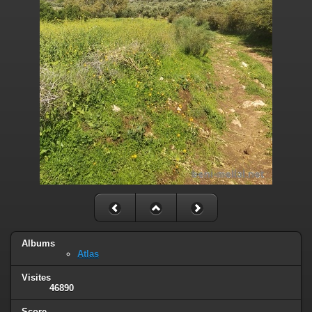
Albums
Atlas
Visites
46890
Score