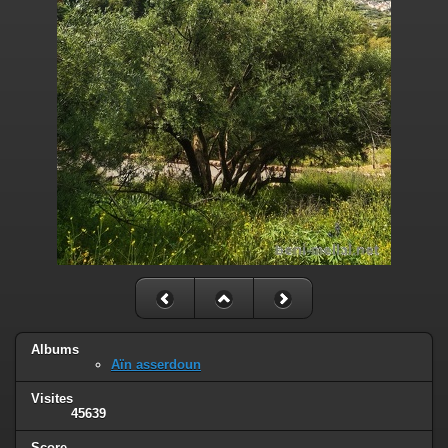
Albums
Aïn asserdoun
Visites
45639
Score