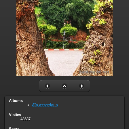
Albums
Aïn asserdoun
Visites
48387
Score