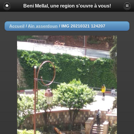
Beni Mellal, une region s'ouvre à vous!
Accueil
/
Aïn asserdoun
/
IMG 20210321 124207