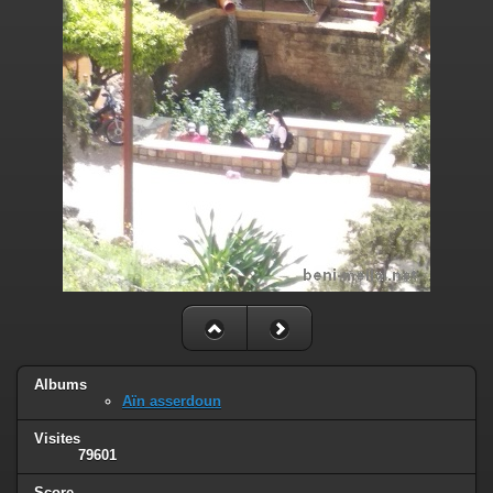
Albums
Aïn asserdoun
Visites
79601
Score