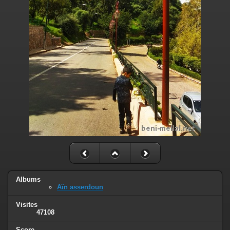
Albums
Aïn asserdoun
Visites
47108
Score