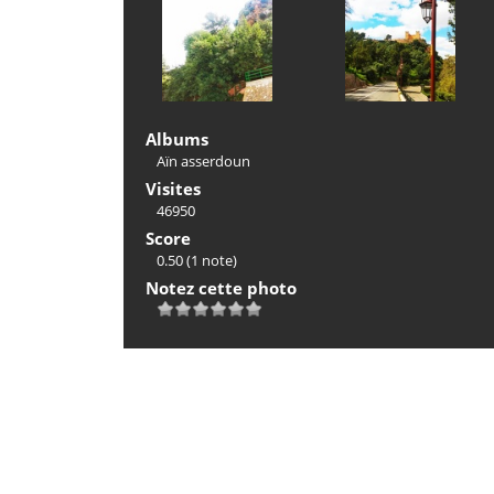
Albums
Aïn asserdoun
Visites
46950
Score
0.50
(1 note)
Notez cette photo